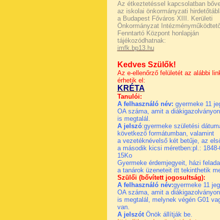
Az étkeztetéssel kapcsolatban bőv
az iskolai önkormányzati hirdetőtáb
a Budapest Főváros XIII. Kerületi
Önkormányzat Intézményműködtető
Fenntartó Központ honlapján
tájékozódhatnak:
imfk.bp13.hu
Kedves Szülők!
Az e-ellenőrző felületét az alábbi li
érhetik el:
KRÉTA
Tanulói:
A felhasználó név:
gyermeke 11 j
OA száma, amit a diákigazolványo
is megtalál.
A jelszó
:gyermeke születési dátu
következő formátumban, valamint
a vezetéknévelső két betűje, az els
a második kicsi méretben:pl.: 1848-
15Ko
Gyermeke érdemjegyeit, házi felada
a tanárok üzeneteit
itt tekinthetik m
Szülői (bővített jogosultság):
A felhasználó név:
gyermeke 11 je
OA száma, amit a diákigazolványo
is megtalál, melynek végén G01 va
van.
A jelszót
Önök állítják be.