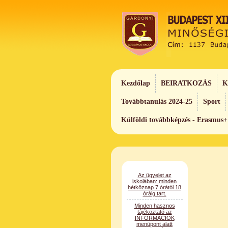
Kezdőlap
BEIRATKOZÁS
K
Továbbtanulás 2024-25
Sport
Külföldi továbbképzés - Erasmus+
Az ügyelet az
iskolában: minden
hétköznap 7 órától 18
óráig tart.
Minden hasznos
tájékoztató az
INFORMÁCIÓK
menüpont alatt
található.
Rendelkezés az adó