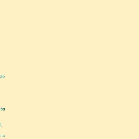
üfé
ött
t,
n a