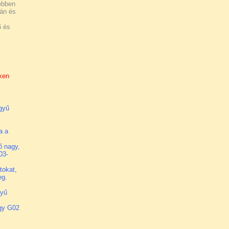
ebben
lán és
 és
nken
egyű
n
ma a
ő nagy,
03-
tokat,
eg.
gyű
n
gy G02