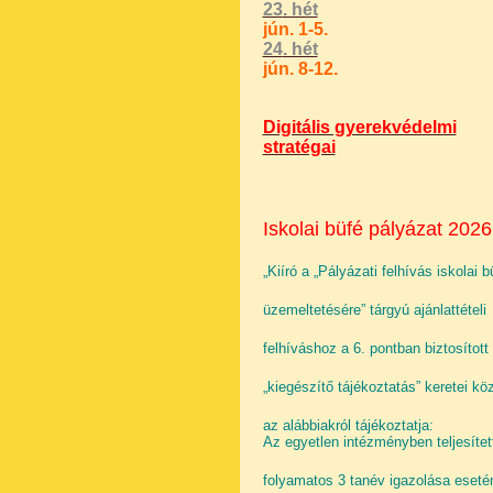
23
. hét
jún. 1-5.
24
. hét
jún. 8-12.
Digitális gyerekvédelmi
stratégai
Iskolai büfé pályázat 2026
„Kiíró a „Pályázati felhívás iskolai b
üzemeltetésére” tárgyú ajánlattételi
felhíváshoz a 6. pontban biztosított
„kiegészítő tájékoztatás” keretei köz
az alábbiakról tájékoztatja:
Az egyetlen intézményben teljesítet
folyamatos 3 tanév igazolása eseté