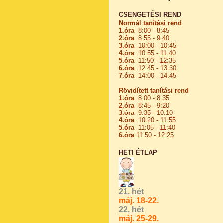
CSENGETÉSI REND
Normál tanítási rend
1.óra
8:00 - 8:45
2.óra
8:55 - 9:40
3.óra
10:00 - 10:45
4.óra
10:55 - 11:40
5.óra
11:50 - 12:35
6.óra
12:45 - 13:30
7.óra
14:00 - 14.45
Rövidített tanítási rend
1.óra
8:00 - 8:35
2.óra
8:45 - 9:20
3.óra
9:35 - 10:10
4.óra
10:20 - 11:55
5.óra
11:05 - 11:40
6.óra
11:50 - 12:25
HETI ÉTLAP
21. hét
máj. 18-22.
22
. hét
máj. 25-29.