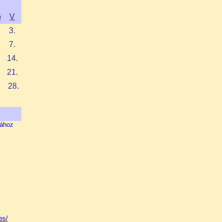
o
V
3.
7.
14.
21.
28.
fához
:
es/