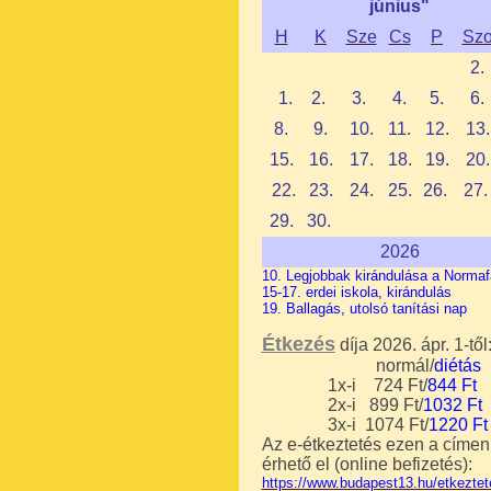
június"
H
K
Sze
Cs
P
Sz
2.
1
.
2.
3.
4.
5.
6.
8.
9.
10.
11.
12.
13.
15.
16.
17.
18.
19.
20.
22.
23
.
24.
25.
26.
27.
29.
30.
2026
10. Legjobbak kirándulása a Norma
15-17. erdei iskola, kirándulás
19. Ballagás, utolsó tanítási nap
Étkezés
díja 2026. ápr. 1-től
normál/
diétás
1x-i 724 Ft/
844 Ft
2x-i 899 Ft/
1032
Ft
3x-i
1074
Ft/
1220
Ft
Az e-étkeztetés ezen
a címen
érhető el (o
nline befizetés)
:
https://www.budapest13.hu/etkeztet