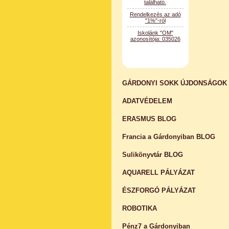
"1%"-ról
Iskolánk "OM"
azonosítója: 035026
GÁRDONYI SOKK ÚJDONSÁGOK
ADATVÉDELEM
ERASMUS BLOG
Francia a Gárdonyiban BLOG
Sulikönyvtár BLOG
AQUARELL PÁLYÁZAT
ÉSZFORGÓ PÁLYÁZAT
ROBOTIKA
Pénz7 a Gárdonyiban