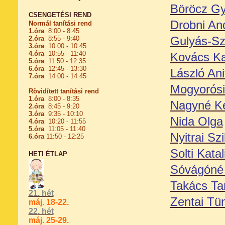
Böröcz G
CSENGETÉSI REND
Drobni An
Normál tanítási rend
1.óra
8:00 - 8:45
Gulyás-Sz
2.óra
8:55 - 9:40
3.óra
10:00 - 10:45
4.óra
10:55 - 11:40
Kovács Ka
5.óra
11:50 - 12:35
6.óra
12:45 - 13:30
László Ani
7.óra
14:00 - 14.45
Mogyorósi
Rövidített tanítási rend
1.óra
8:00 - 8:35
Nagyné Ke
2.óra
8:45 - 9:20
3.óra
9:35 - 10:10
Nida Olga
4.óra
10:20 - 11:55
5.óra
11:05 - 11:40
Nyitrai Szi
6.óra
11:50 - 12:25
Solti Katal
HETI ÉTLAP
Sóvágóné 
Takács T
21. hét
Zentai Tü
máj. 18-22.
22
. hét
máj. 25-29.