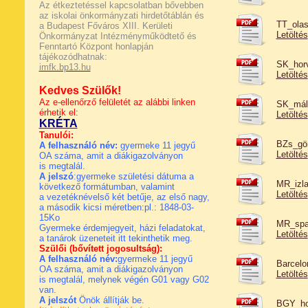
Az étkeztetéssel kapcsolatban bővebben
az iskolai önkormányzati hirdetőtáblán és
TT_olas
a Budapest Főváros XIII. Kerületi
Letöltés
Önkormányzat Intézményműködtető és
Fenntartó Központ honlapján
tájékozódhatnak:
SK_horv
imfk.bp13.hu
Letöltés
Kedves Szülők!
Az e-ellenőrző felületét az alábbi linken
SK_mált
érhetik el:
Letöltés
KRÉTA
Tanulói:
BZs_gör
A felhasználó név:
gyermeke 11 jegyű
Letöltés
OA száma, amit a diákigazolványon
is megtalál.
A jelszó
:gyermeke születési dátuma a
MR_izla
következő formátumban, valamint
Letöltés
a vezetéknévelső két betűje, az első nagy,
a második kicsi méretben:pl.: 1848-03-
15Ko
MR_span
Gyermeke érdemjegyeit, házi feladatokat,
Letöltés
a tanárok üzeneteit
itt tekinthetik meg.
Szülői (bővített jogosultság):
A felhasználó név:
gyermeke 11 jegyű
Barcelo
OA száma, amit a diákigazolványon
Letöltés
is megtalál, melynek végén G01 vagy G02
van.
A jelszót
Önök állítják be.
BGY_hor