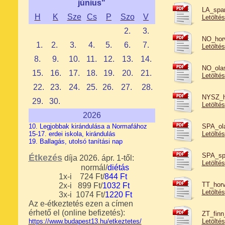
június"
LA_span
H
K
Sze
Cs
P
Szo
V
Letöltés
2.
3.
NO_horv
1
.
2.
3.
4.
5.
6.
7.
Letöltés
8.
9.
10.
11.
12.
13.
14.
NO_olas
15.
16.
17.
18.
19.
20.
21.
Letöltés
22.
23
.
24.
25.
26.
27.
28.
NYSZ_ho
29.
30.
Letöltés
2026
10. Legjobbak kirándulása a Normafához
SPA_ola
15-17. erdei iskola, kirándulás
Letöltés
19. Ballagás, utolsó tanítási nap
SPA_spa
Étkezés
díja 2026. ápr. 1-től:
Letöltés
normál/
diétás
1x-i 724 Ft/
844 Ft
TT_horv
2x-i 899 Ft/
1032
Ft
Letöltés
3x-i
1074
Ft/
1220
Ft
Az e-étkeztetés ezen
a címen
érhető el (o
nline befizetés)
:
ZT_finn
https://www.budapest13.hu/etkeztetes/
Letöltés