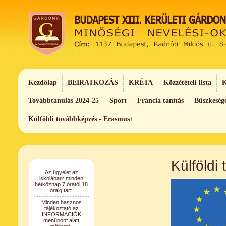
Kezdőlap
BEIRATKOZÁS
KRÉTA
Közzétételi lista
K
Továbbtanulás 2024-25
Sport
Francia tanítás
Büszkeség
Külföldi továbbképzés - Erasmus+
Az ügyelet az
Külföldi
iskolában: minden
hétköznap 7 órától 18
óráig tart.
Minden hasznos
tájékoztató az
INFORMÁCIÓK
menüpont alatt
található.