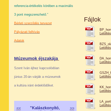
referencia-értékelés körében a maximális
3 pont megszerezhető.”
Fájlok
Bérleti szerződés tervezet
BP_horv
Pályázati felhívás
Letöltés
Adatok
BZS_ola
Letöltés
Múzeumok éjszakája
DA_horv
Letöltés
Szent Iván éjhez kapcsolódóan
GSZH_ho
Letöltés
június 20-án várják a múzeumok
a kultúra iránt érdeklődőket.
KK_horv
Letöltés
LA_port
Letöltés
"Kalászkonyító,
<<
>>