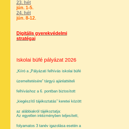
23
. hét
jún. 1-5.
24
. hét
jún. 8-12.
Digitális gyerekvédelmi
stratégai
Iskolai büfé pályázat 2026
„Kiíró a „Pályázati felhívás iskolai büfé
üzemeltetésére” tárgyú ajánlattételi
felhíváshoz a 6. pontban biztosított
„kiegészítő tájékoztatás” keretei között
az alábbiakról tájékoztatja:
Az egyetlen intézményben teljesített,
folyamatos 3 tanév igazolása esetén a