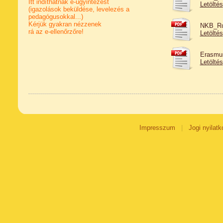
Itt indíthatnak e-ügyintézést
Letöltés
(igazolások beküldése, levelezés a
pedagógusokkal...)
Kérjük gyakran nézzenek
NKB_Rov
rá az e-ellenőrzőre!
Letöltés
Erasmus
Letöltés
Impresszum
|
Jogi nyilatk